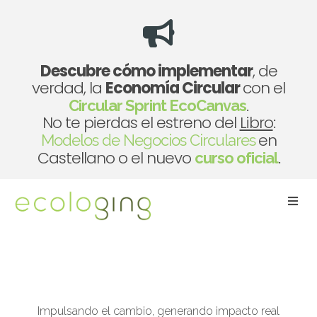
Descubre cómo implementar
, de
verdad, la
Economía Circular
con el
.
Circular Sprint EcoCanvas
No te pierdas el estreno del
Libro
:
en
Modelos de Negocios Circulares
Castellano o el nuevo
.
curso oficial
Togg
navig
Formación y consultoría en Economía Circular y
Sostenibilidad
Impulsando el cambio, generando impacto real